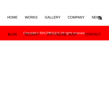
HOME
WORKS
GALLERY
COMPANY
NEWS
Copyright © RHCP株式会社 All rights reserved.
BLOG
RECRUIT
JVH ONLINE SHOP
CONTACT