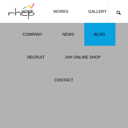
HOME
WORKS
GALLERY
COMPANY
NEWS
BLOG
CULTURE
JVH PROJECT
RECRUIT
JVH ONLINE SHOP
r
H
CONTACT
RHCP
01
JVH Japan – ジョン・ヴァン・ハマーズヴェ