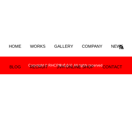
HOME
WORKS
GALLERY
COMPANY
NEWS
Copyright © RHCP株式会社 All rights reserved.
BLOG
RECRUIT
JVH ONLINE SHOP
CONTACT