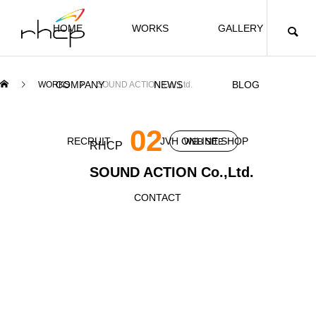
HOME
WORKS
GALLERY
COMPANY
NEWS
BLOG
WORKS
SOUND ACTION Co.,Ltd.
CULTURE
JVH PROJECT
02
RECRUIT
JVH ONLINE SHOP
WEB SITE
RHCP
r
SOUND ACTION Co.,Ltd.
H
CONTACT
RHCP
01
JVH Japan – ジョン・ヴァン・ハマーズヴェ